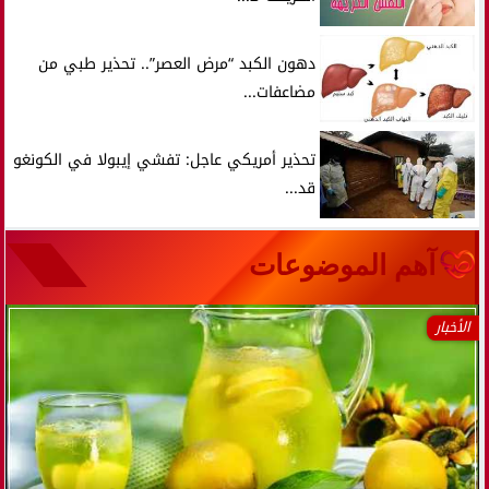
دهون الكبد “مرض العصر”.. تحذير طبي من
مضاعفات...
تحذير أمريكي عاجل: تفشي إيبولا في الكونغو
قد...
آهم الموضوعات
الأخبار