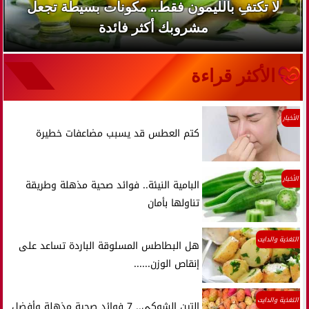
لا تكتفِ بالليمون فقط.. مكونات بسيطة تجعل
مشروبك أكثر فائدة
الأكثر قراءة
الأخبار
كتم العطس قد يسبب مضاعفات خطيرة
الأخبار
البامية النيئة.. فوائد صحية مذهلة وطريقة
تناولها بأمان
التغذية والدايت
هل البطاطس المسلوقة الباردة تساعد على
إنقاص الوزن......
التغذية والدايت
التين الشوكي.. 7 فوائد صحية مذهلة وأفضل