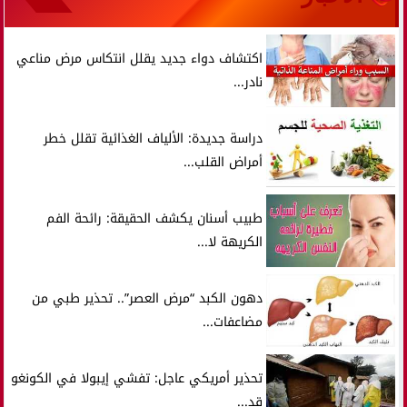
اكتشاف دواء جديد يقلل انتكاس مرض مناعي
نادر...
دراسة جديدة: الألياف الغذائية تقلل خطر
أمراض القلب...
طبيب أسنان يكشف الحقيقة: رائحة الفم
الكريهة لا...
دهون الكبد “مرض العصر”.. تحذير طبي من
مضاعفات...
تحذير أمريكي عاجل: تفشي إيبولا في الكونغو
قد...