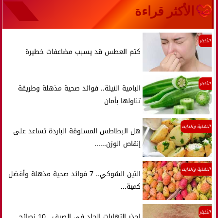
الأكثر قراءة
الأخبار
كتم العطس قد يسبب مضاعفات خطيرة
الأخبار
البامية النيئة.. فوائد صحية مذهلة وطريقة
تناولها بأمان
التغذية والدايت
هل البطاطس المسلوقة الباردة تساعد على
إنقاص الوزن......
التغذية والدايت
التين الشوكي.. 7 فوائد صحية مذهلة وأفضل
كمية...
الأخبار
احذر التهابات الجلد في الصيف.. 10 نصائح