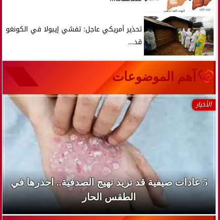
تحذير أمريكي عاجل: تفشي إيبولا في الكونغو
قد...
آهم الموضوعات
الأخبار
5 عادات صيفية قد تزيد تهيج الصدفية.. احذرها في
الطقس الحار