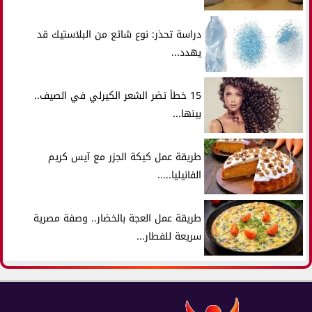
دراسة تحذر: نوع شائع من البلاستيك قد
يهدد...
15 خطأ تضر الشعر الكيرلي في الصيف..
بينها...
طريقة عمل كيكة الجزر مع آيس كريم
الفانيليا.....
طريقة عمل العجة بالخضار.. وصفة مصرية
سريعة للفطار...