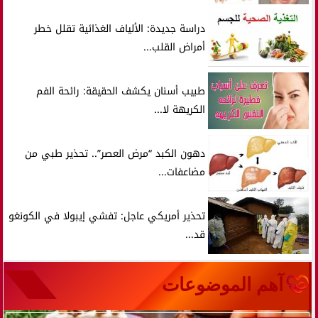
دراسة جديدة: الألياف الغذائية تقلل خطر
أمراض القلب...
طبيب أسنان يكشف الحقيقة: رائحة الفم
الكريهة لا...
دهون الكبد “مرض العصر”.. تحذير طبي من
مضاعفات...
تحذير أمريكي عاجل: تفشي إيبولا في الكونغو
قد...
آهم الموضوعات