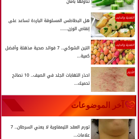
تناولها بأمان
التغذية والدايت
هل البطاطس المسلوقة الباردة تساعد على
إنقاص الوزن......
التغذية والدايت
التين الشوكي.. 7 فوائد صحية مذهلة وأفضل
كمية...
الأخبار
احذر التهابات الجلد في الصيف.. 10 نصائح
تحميك...
آخر الموضوعات
تورم العقد الليمفاوية لا يعني السرطان.. 7
علامات...