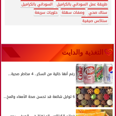
طريقة عمل السوداني بالكراميل
السوداني بالكراميل
سناك صحي
وصفات سهلة
حلويات سريعة
سناكس صيفية
التغذية والدايت
رغم أنها خالية من السكر.. 4 مخاطر صحية...
6 توابل شائعة قد تحسن صحة الأمعاء والمخ...