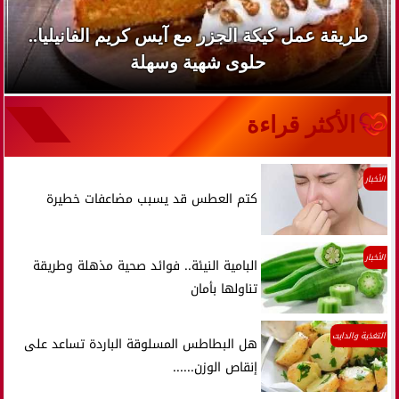
طريقة عمل كيكة الجزر مع آيس كريم الفانيليا..
حلوى شهية وسهلة
الأكثر قراءة
الأخبار
كتم العطس قد يسبب مضاعفات خطيرة
الأخبار
البامية النيئة.. فوائد صحية مذهلة وطريقة
تناولها بأمان
التغذية والدايت
هل البطاطس المسلوقة الباردة تساعد على
إنقاص الوزن......