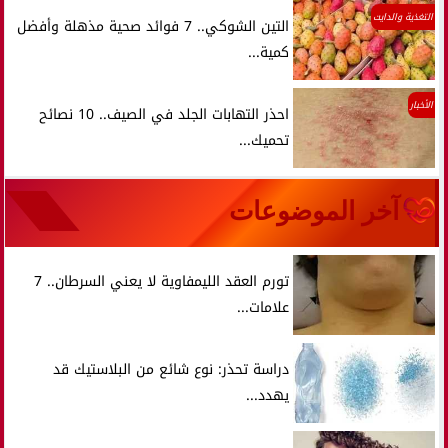
التغذية والدايت
التين الشوكي.. 7 فوائد صحية مذهلة وأفضل
كمية...
الأخبار
احذر التهابات الجلد في الصيف.. 10 نصائح
تحميك...
آخر الموضوعات
تورم العقد الليمفاوية لا يعني السرطان.. 7
علامات...
دراسة تحذر: نوع شائع من البلاستيك قد
يهدد...