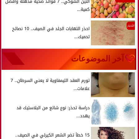
التين الشوكي.. 7 فوائد صحية مذهلة وأفضل
كمية...
الأخبار
احذر التهابات الجلد في الصيف.. 10 نصائح
تحميك...
آخر الموضوعات
تورم العقد الليمفاوية لا يعني السرطان.. 7
علامات...
دراسة تحذر: نوع شائع من البلاستيك قد
يهدد...
15 خطأ تضر الشعر الكيرلي في الصيف..