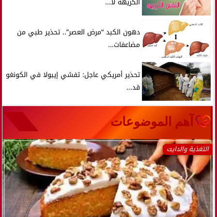
الكريهة لا...
دهون الكبد “مرض العصر”.. تحذير طبي من
مضاعفات...
تحذير أمريكي عاجل: تفشي إيبولا في الكونغو
قد...
آهم الموضوعات
التغذية والدايت