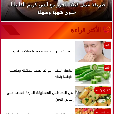
طريقة عمل كيكة الجزر مع آيس كريم الفانيليا..
حلوى شهية وسهلة
الأكثر قراءة
الأخبار
كتم العطس قد يسبب مضاعفات خطيرة
الأخبار
البامية النيئة.. فوائد صحية مذهلة وطريقة
تناولها بأمان
التغذية والدايت
هل البطاطس المسلوقة الباردة تساعد على
إنقاص الوزن......
التغذية والدايت