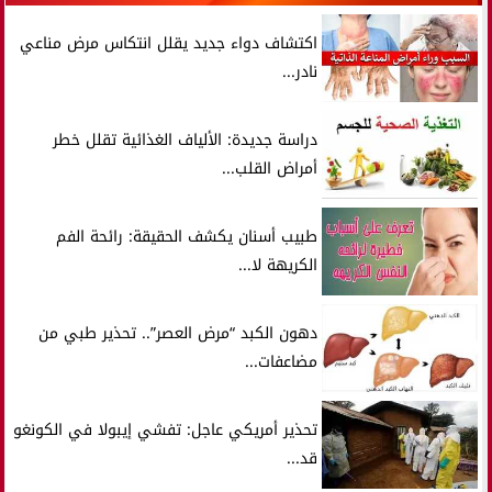
اكتشاف دواء جديد يقلل انتكاس مرض مناعي
نادر...
دراسة جديدة: الألياف الغذائية تقلل خطر
أمراض القلب...
طبيب أسنان يكشف الحقيقة: رائحة الفم
الكريهة لا...
دهون الكبد “مرض العصر”.. تحذير طبي من
مضاعفات...
تحذير أمريكي عاجل: تفشي إيبولا في الكونغو
قد...