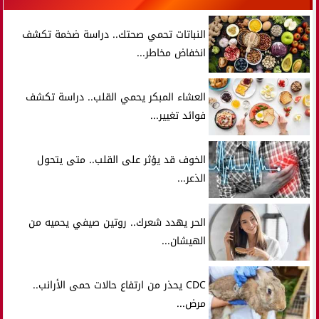
النباتات تحمي صحتك.. دراسة ضخمة تكشف
انخفاض مخاطر...
العشاء المبكر يحمي القلب.. دراسة تكشف
فوائد تغيير...
الخوف قد يؤثر على القلب.. متى يتحول
الذعر...
الحر يهدد شعرك.. روتين صيفي يحميه من
الهيشان...
CDC يحذر من ارتفاع حالات حمى الأرانب..
مرض...