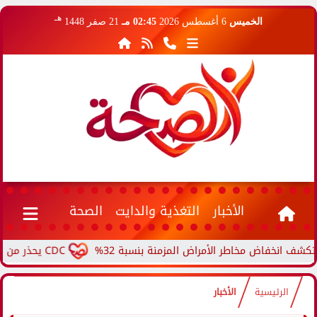
هـ
الخميس
6 أغسطس 2026
02:45 مـ
21 صفر 1448
الأخبار
التغذية والدايت
الصحة
فاض مخاطر الأمراض المزمنة بنسبة 32%
CDC يحذر من ارتفاع حالات حمى الأرانب.. مرض نادر ينتقل من الحيوانات...
الرئيسية
الأخبار