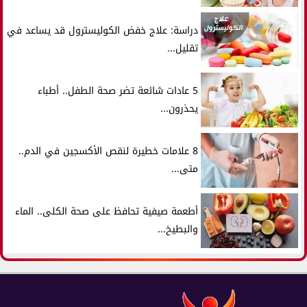
دراسة: علاج خفض الكوليسترول قد يساعد في
تقليل...
5 عادات شائعة تضر صحة الطفل.. أطباء
يحذرون...
8 علامات خطيرة لنقص الأكسجين في الدم..
متى...
أطعمة صيفية تحافظ على صحة الكلى.. الماء
والبطيخ...