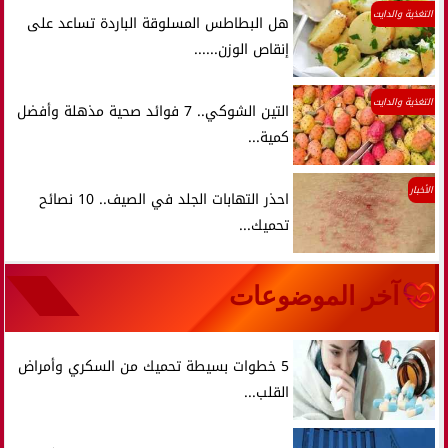
التغذية والدايت
هل البطاطس المسلوقة الباردة تساعد على
إنقاص الوزن......
التغذية والدايت
التين الشوكي.. 7 فوائد صحية مذهلة وأفضل
كمية...
الأخبار
احذر التهابات الجلد في الصيف.. 10 نصائح
تحميك...
آخر الموضوعات
5 خطوات بسيطة تحميك من السكري وأمراض
القلب...