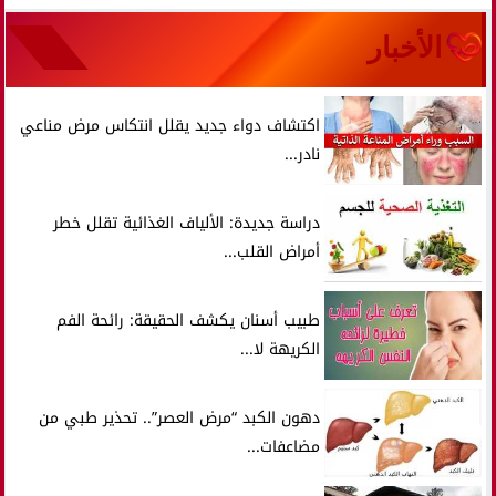
الأخبار
اكتشاف دواء جديد يقلل انتكاس مرض مناعي
نادر...
دراسة جديدة: الألياف الغذائية تقلل خطر
أمراض القلب...
طبيب أسنان يكشف الحقيقة: رائحة الفم
الكريهة لا...
دهون الكبد “مرض العصر”.. تحذير طبي من
مضاعفات...