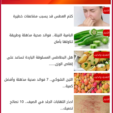
الأخبار
كتم العطس قد يسبب مضاعفات خطيرة
الأخبار
البامية النيئة.. فوائد صحية مذهلة وطريقة
تناولها بأمان
التغذية والدايت
هل البطاطس المسلوقة الباردة تساعد على
إنقاص الوزن......
التغذية والدايت
التين الشوكي.. 7 فوائد صحية مذهلة وأفضل
كمية...
الأخبار
احذر التهابات الجلد في الصيف.. 10 نصائح
تحميك...