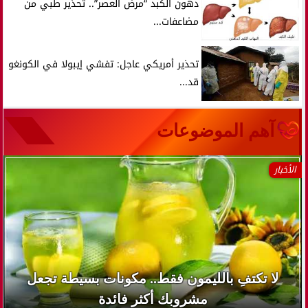
دهون الكبد “مرض العصر”.. تحذير طبي من
مضاعفات...
تحذير أمريكي عاجل: تفشي إيبولا في الكونغو
قد...
آهم الموضوعات
الأخبار
لا تكتفِ بالليمون فقط.. مكونات بسيطة تجعل
مشروبك أكثر فائدة