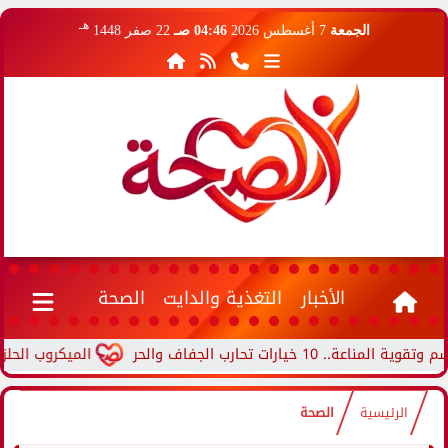
هـ
الجمعة
7 أغسطس 2026
04:46 صـ
22 صفر 1448
الأخبار
التغذية والدايت
الصحة
ات تحارب الجفاف والحر
الميكروب الحلزوني..
الرئيسية
الصحة