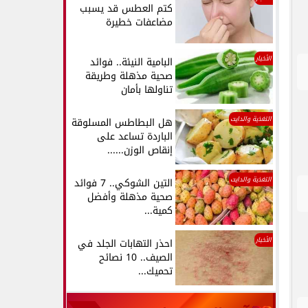
كتم العطس قد يسبب
مضاعفات خطيرة
الأخبار
البامية النيئة.. فوائد
صحية مذهلة وطريقة
تناولها بأمان
التغذية والدايت
هل البطاطس المسلوقة
الباردة تساعد على
إنقاص الوزن......
التغذية والدايت
التين الشوكي.. 7 فوائد
صحية مذهلة وأفضل
كمية...
الأخبار
احذر التهابات الجلد في
الصيف.. 10 نصائح
تحميك...