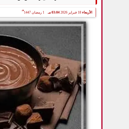
هـ
الأربعاء
18 فبراير 2026
03:04 مـ
1 رمضان 1447