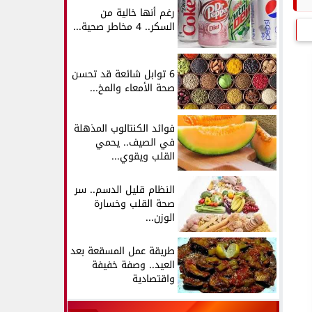
رغم أنها خالية من
السكر.. 4 مخاطر صحية...
6 توابل شائعة قد تحسن
صحة الأمعاء والمخ...
فوائد الكنتالوب المذهلة
في الصيف.. يحمي
القلب ويقوي...
النظام قليل الدسم.. سر
صحة القلب وخسارة
الوزن...
طريقة عمل المسقعة بعد
العيد.. وصفة خفيفة
واقتصادية