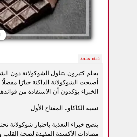
ا
دعاء محمد
يحلم كثيرون بتناول الشوكولاتة دون الشع
أصبحت الشوكولاتة الداكنة خيارًا مفضلًا 
الخبراء يؤكدون أن الاستفادة من فوائدها
8 علامات خطيرة لنقص الأكسجين في الدم..
أطعمة صيفية تحافظ
متى يجب الذهاب إلى المستشفى؟
والبطيخ وال
نسبة الكاكاو.. المفتاح الأول
مضادات الأكسدة المفيدة لصحة القلب وتق