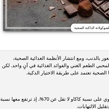
لشوكولاتة الداكنة الصحية
ور بالذنب، ومع انتشار الأنظمة الغذائية الصحية،
لمحبي الطعم الغني والفوائد الغذائية في آنٍ واحد. لكن
 الصحية تعتمد على طريقة الاختيار الذكية.
 على صحة الكلى.. الماء
النباتات تحمي صحتك.. دراسة ضخمة ت
خيار في المقدمة
انخفاض مخاطر الأمراض المزمنة بنسبة 32%
ينصح خبراء التغذية باختيار شوكولاتة تحتوي على نسبة كاكاو لا تقل عن 70%، إذ ترتفع معها نسبة
ليل الالتهابات.