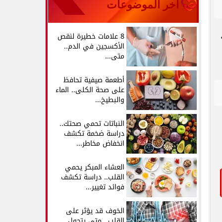
آخر الموضوعات
8 علامات خطيرة لنقص
الأكسجين في الدم..
متى...
أطعمة صيفية تحافظ
على صحة الكلى.. الماء
والبطيخ...
النباتات تحمي صحتك..
دراسة ضخمة تكشف
انخفاض مخاطر...
العشاء المبكر يحمي
القلب.. دراسة تكشف
فوائد تغيير...
الخوف قد يؤثر على
القلب.. متى يتحول