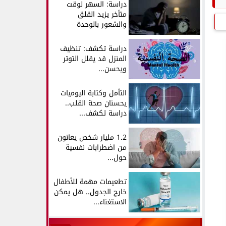
دراسة: السهر لوقت
متأخر يزيد القلق
والشعور بالوحدة
دراسة تكشف: تنظيف
المنزل قد يقلل التوتر
ويحسن...
التأمل وكتابة اليوميات
يحسنان صحة القلب..
دراسة تكشف...
1.2 مليار شخص يعانون
من اضطرابات نفسية
حول...
تطعيمات مهمة للأطفال
خارج الجدول.. هل يمكن
الاستغناء...