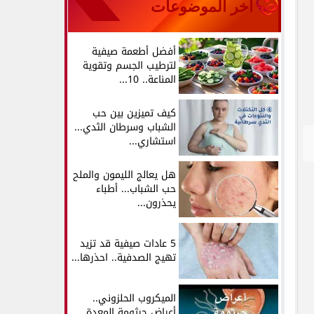
آخر الموضوعات
أفضل أطعمة صيفية
لترطيب الجسم وتقوية
المناعة.. 10...
كيف تميزين بين حب
الشباب وسرطان الثدي...
استشاري...
هل يعالج الليمون والملح
حب الشباب... أطباء
يحذرون...
5 عادات صيفية قد تزيد
تهيج الصدفية.. احذرها...
الميكروب الحلزوني..
أعراض جرثومة المعدة