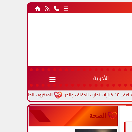
الأدوية
الميكروب الحلزوني.. أعراض جرثومة المعدة
الصحة