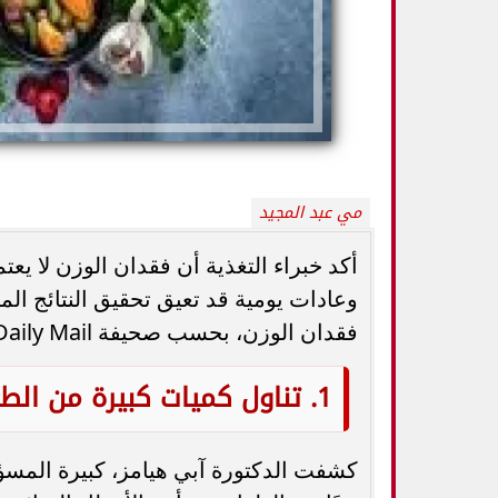
مي عبد المجيد
أكد خبراء التغذية أن فقدان الوزن لا يع
كيف تميزين بين
فقدان الوزن، بحسب صحيفة Daily Mail البريطانية وأخصائيين في التغذية.
أفضل أطعمة صيفية لترطيب الجسم وتقوية
الثدي... استشاري
المناعة.. 10 خيارات تحارب الجفاف والحر
ال
1. تناول كميات كبيرة من الطعام