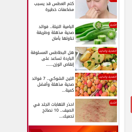
كتم العطس قد يسبب
مضاعفات خطيرة
الأخبار
البامية النيئة.. فوائد
صحية مذهلة وطريقة
تناولها بأمان
التغذية والدايت
هل البطاطس المسلوقة
الباردة تساعد على
إنقاص الوزن......
التغذية والدايت
التين الشوكي.. 7 فوائد
صحية مذهلة وأفضل
كمية...
الأخبار
احذر التهابات الجلد في
الصيف.. 10 نصائح
تحميك...