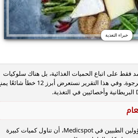
خبراء التغذية
تمد فقط على اتباع الحميات الغذائية، بل هناك سلوكيات
وعادات يومية قد تعيق تحقيق النتائج المرجوة. وفي هذا التقرير نستعرض أبرز 12 خطأ شائعً
 حب الشباب وسرطان
 أورام يوضح العلامات
هل يعالج الليمون والملح حب الشباب... أ
تحذيرية
يحذرون من وصفة منزلية قد...
كشفت الدكتورة آبي هيامز، كبيرة المسؤولين الطبيين في Medicspot، أن تناول كميات كبيرة