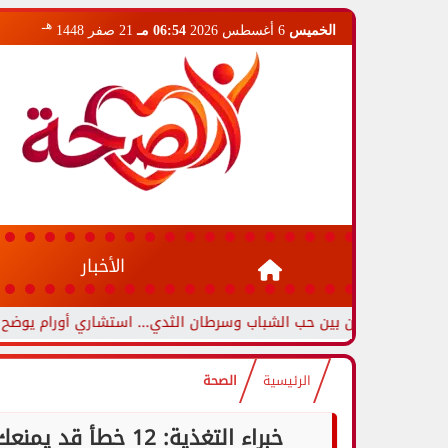
هـ
الخميس
6 أغسطس 2026
06:54 مـ
21 صفر 1448
الأخبار
ين بين حب الشباب وسرطان الثدي... استشاري أورام يوضح العلامات التحذ
الرئيسية
الصحة
خبراء التغذية: 12 خطأ قد يمنعك من فقدان الوزن.. أبرزها قلة البروتين والألياف