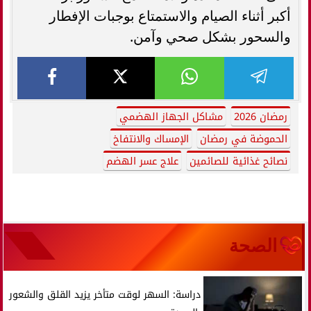
أكبر أثناء الصيام والاستمتاع بوجبات الإفطار
والسحور بشكل صحي وآمن.
رمضان 2026
مشاكل الجهاز الهضمي
الحموضة في رمضان
الإمساك والانتفاخ
نصائح غذائية للصائمين
علاج عسر الهضم
الصحة
دراسة: السهر لوقت متأخر يزيد القلق والشعور