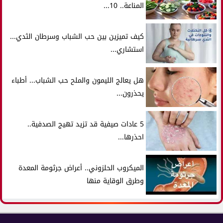
المناعة.. 10...
كيف تميزين بين حب الشباب وسرطان الثدي...
استشاري...
هل يعالج الليمون والملح حب الشباب... أطباء
يحذرون...
5 عادات صيفية قد تزيد تهيج الصدفية..
احذرها...
الميكروب الحلزوني.. أعراض جرثومة المعدة
وطرق الوقاية منها