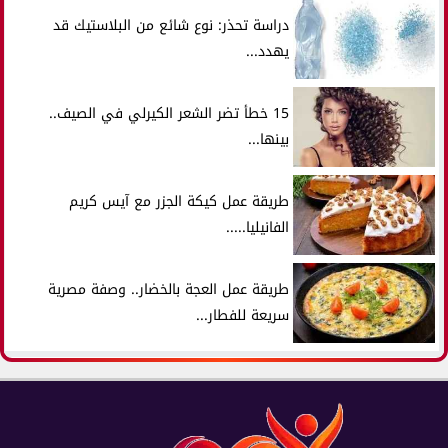
دراسة تحذر: نوع شائع من البلاستيك قد
يهدد...
15 خطأ تضر الشعر الكيرلي في الصيف..
بينها...
طريقة عمل كيكة الجزر مع آيس كريم
الفانيليا.....
طريقة عمل العجة بالخضار.. وصفة مصرية
سريعة للفطار...