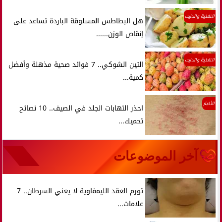
التغذية والدايت
هل البطاطس المسلوقة الباردة تساعد على
إنقاص الوزن......
التغذية والدايت
التين الشوكي.. 7 فوائد صحية مذهلة وأفضل
كمية...
الأخبار
احذر التهابات الجلد في الصيف.. 10 نصائح
تحميك...
آخر الموضوعات
تورم العقد الليمفاوية لا يعني السرطان.. 7
علامات...