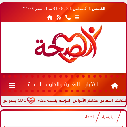
هـ
الخميس
6 أغسطس 2026
01:40 مـ
21 صفر 1448
الأخبار
التغذية والدايت
الصحة
اض مخاطر الأمراض المزمنة بنسبة 32%
CDC يحذر من ارتفاع حالات حمى الأرانب.. مرض نادر ينتقل من الحيوانات...
الرئيسية
الصحة