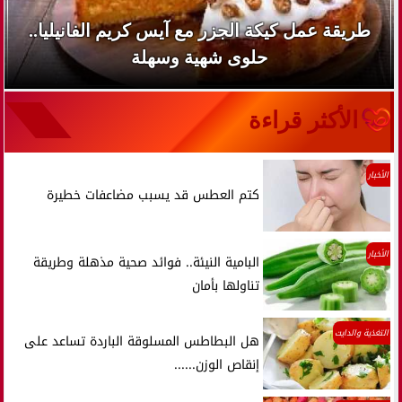
طريقة عمل كيكة الجزر مع آيس كريم الفانيليا..
حلوى شهية وسهلة
الأكثر قراءة
الأخبار
كتم العطس قد يسبب مضاعفات خطيرة
الأخبار
البامية النيئة.. فوائد صحية مذهلة وطريقة
تناولها بأمان
التغذية والدايت
هل البطاطس المسلوقة الباردة تساعد على
إنقاص الوزن......