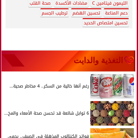
الليمون فيتامين C
مضادات الأكسدة
صحة القلب
دعم المناعة
تحسين الهضم
ترطيب الجسم
تحسين امتصاص الحديد
التغذية والدايت
رغم أنها خالية من السكر.. 4 مخاطر صحية...
6 توابل شائعة قد تحسن صحة الأمعاء والمخ...
فوائد الكنتالوب المذهلة في الصيف.. يحمي