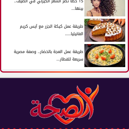
15 خطأ تضر الشعر الكيرلي في الصيف..
بينها...
طريقة عمل كيكة الجزر مع آيس كريم
الفانيليا.....
طريقة عمل العجة بالخضار.. وصفة مصرية
سريعة للفطار...