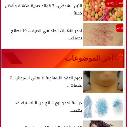
التغذية والدايت
التين الشوكي.. 7 فوائد صحية مذهلة وأفضل
كمية...
الأخبار
احذر التهابات الجلد في الصيف.. 10 نصائح
تحميك...
آخر الموضوعات
تورم العقد الليمفاوية لا يعني السرطان.. 7
علامات...
دراسة تحذر: نوع شائع من البلاستيك قد
يهدد...