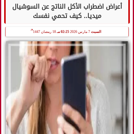
أعراض اضطراب الأكل الناتج عن السوشيال
ميديا.. كيف تحمي نفسك
هـ
السبت
7 مارس 2026
02:25 مـ
18 رمضان 1447