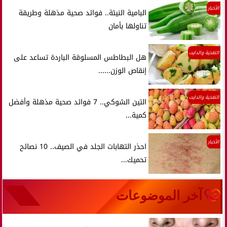
الأخبار
البامية النيئة.. فوائد صحية مذهلة وطريقة
تناولها بأمان
التغذية والدايت
هل البطاطس المسلوقة الباردة تساعد على
إنقاص الوزن......
التغذية والدايت
التين الشوكي.. 7 فوائد صحية مذهلة وأفضل
كمية...
الأخبار
احذر التهابات الجلد في الصيف.. 10 نصائح
تحميك...
آخر الموضوعات