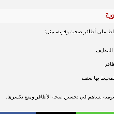
وية
اظ على أظافر صحية وقوية، مثل:
 التنظيف
ظافر
لمحيط بها بعنف
 اليومية يساهم في تحسين صحة الأظافر ومنع تكسرها،