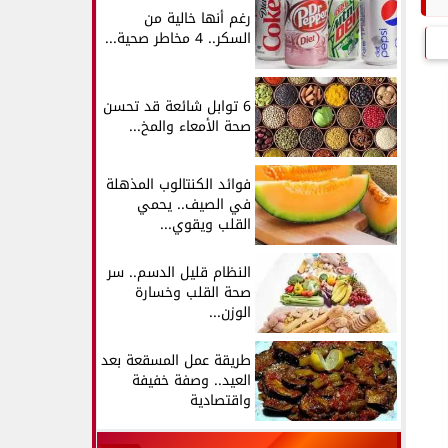
رغم أنها خالية من
السكر.. 4 مخاطر صحية...
6 توابل شائعة قد تحسن
صحة الأمعاء والمخ...
فوائد الكنتالوب المذهلة
في الصيف.. يحمي
القلب ويقوي...
النظام قليل الدسم.. سر
صحة القلب وخسارة
الوزن...
طريقة عمل المسقعة بعد
العيد.. وصفة خفيفة
واقتصادية