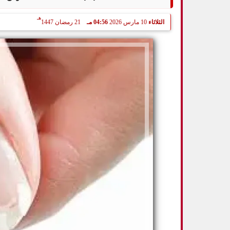
هـ
الثلاثاء
10 مارس 2026
04:56 مـ
21 رمضان 1447