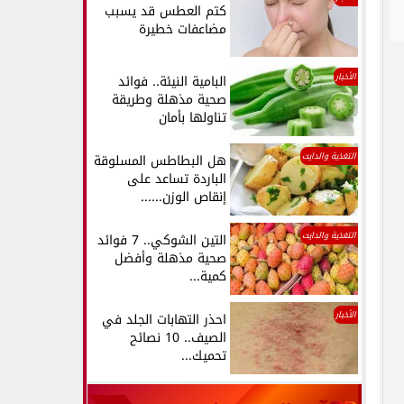
كتم العطس قد يسبب
مضاعفات خطيرة
الأخبار
البامية النيئة.. فوائد
صحية مذهلة وطريقة
تناولها بأمان
التغذية والدايت
هل البطاطس المسلوقة
الباردة تساعد على
إنقاص الوزن......
التغذية والدايت
التين الشوكي.. 7 فوائد
صحية مذهلة وأفضل
كمية...
الأخبار
احذر التهابات الجلد في
الصيف.. 10 نصائح
تحميك...