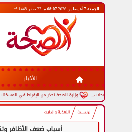
هـ
الجمعة
7 أغسطس 2026
08:07 مـ
22 صفر 1448
الأخبار
م المحلات...
وزارة الصحة تحذر من الإفراط في المسكنات.. عادة شا
الرئيسية
التغذية والدايت
أسباب ضعف الأظافر وتكس