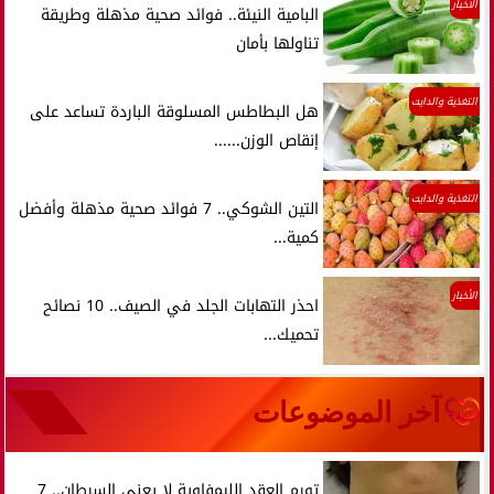
الأخبار
البامية النيئة.. فوائد صحية مذهلة وطريقة
تناولها بأمان
التغذية والدايت
هل البطاطس المسلوقة الباردة تساعد على
إنقاص الوزن......
التغذية والدايت
التين الشوكي.. 7 فوائد صحية مذهلة وأفضل
كمية...
الأخبار
احذر التهابات الجلد في الصيف.. 10 نصائح
تحميك...
آخر الموضوعات
تورم العقد الليمفاوية لا يعني السرطان.. 7