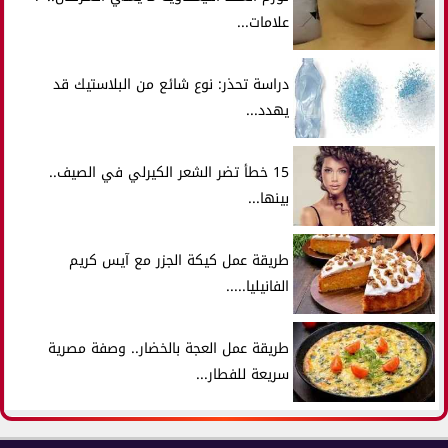
علامات...
دراسة تحذر: نوع شائع من البلاستيك قد
يهدد...
15 خطأ تضر الشعر الكيرلي في الصيف..
بينها...
طريقة عمل كيكة الجزر مع آيس كريم
الفانيليا.....
طريقة عمل العجة بالخضار.. وصفة مصرية
سريعة للفطار...