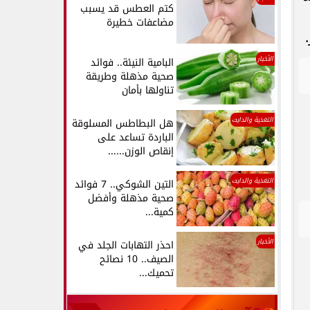
كتم العطس قد يسبب
مضاعفات خطيرة
الأخبار
البامية النيئة.. فوائد
صحية مذهلة وطريقة
تناولها بأمان
التغذية والدايت
هل البطاطس المسلوقة
الباردة تساعد على
إنقاص الوزن......
التغذية والدايت
التين الشوكي.. 7 فوائد
صحية مذهلة وأفضل
كمية...
الأخبار
احذر التهابات الجلد في
الصيف.. 10 نصائح
تحميك...