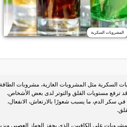
المشروبات السكرية
ات السكرية مثل المشروبات الغازية، مشروبات الطاقة،
ئع من البلاستيك قد يهدد
15 خطأ تضر الشعر الكيرلي في الصيف.. ب
ة الكبد
غسل الشعر يوميًا
ة قد ترفع مستويات القلق والتوتر لدى بعض الأشخاص.
 سكر الدم، ما يسبب شعورًا بالارتعاش، الانفعال،
لق.
مشروبات على الكافيين، الذي يحفز الجهاز العصبي ويزي