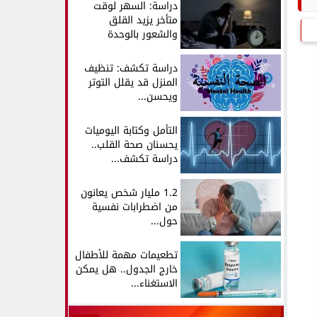
دراسة: السهر لوقت
متأخر يزيد القلق
والشعور بالوحدة
دراسة تكشف: تنظيف
المنزل قد يقلل التوتر
ويحسن...
التأمل وكتابة اليوميات
يحسنان صحة القلب..
دراسة تكشف...
1.2 مليار شخص يعانون
من اضطرابات نفسية
حول...
تطعيمات مهمة للأطفال
خارج الجدول.. هل يمكن
الاستغناء...