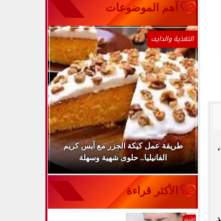
آهم الموضوعات
التغذية والدايت
ينها
طريقة عمل كيكة الجزر مع آيس كريم
طريقة عمل 
الفانيليا.. حلوى شهية وسهلة
سر
الأكثر قراءة
د
الأخبار