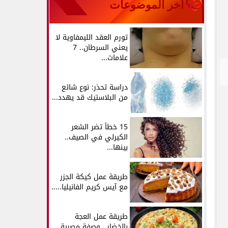
آخر الموضوعات
تورم العقد الليمفاوية لا
يعني السرطان.. 7
علامات...
دراسة تحذر: نوع شائع
من البلاستيك قد يهدد...
15 خطأ تضر الشعر
الكيرلي في الصيف..
بينها...
طريقة عمل كيكة الجزر
مع آيس كريم الفانيليا.....
طريقة عمل العجة
بالخضار.. وصفة مصرية