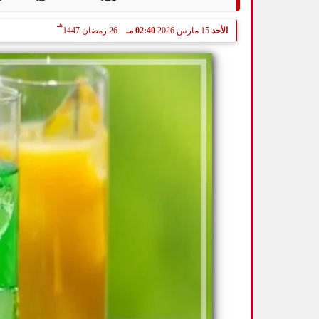
هـ
الأحد
15 مارس 2026
02:40 مـ
26 رمضان 1447