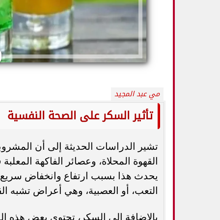
مي عبد المجيد
تأثير السكر على الصحة النفسية
تشير الدراسات الحديثة إلى أن المشروب
تورم العقد الليمفاوية لا يعني السرطان.. 7
دراسة تحذر: نوع شا
علامات تستدعي زيارة الطبيب
صح
القهوة المحلاة، وعصائر الفاكهة المعلب
يحدث هذا بسبب ارتفاع وانخفاض سريع في
التعب، أو العصبية، وهي أعراض تشبه الق
بالإضافة إلى السكر، تحتوي بعض هذه ال