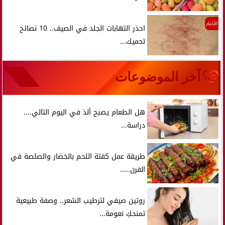
الأخبار
احذر التهابات الجلد في الصيف.. 10 نصائح
تحميك...
آخر الموضوعات
هل الطعام يصبح ألذ في اليوم التالي....
دراسة...
طريقة عمل كفتة اللحم بالخضار والصلصة في
الفرن.....
روتين صيفي لترطيب الشعر.. وصفة طبيعية
تمنحكِ نعومة...