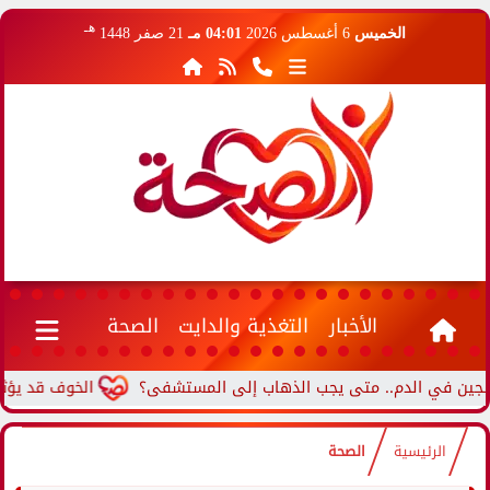
هـ
الخميس
6 أغسطس 2026
04:01 مـ
21 صفر 1448
الأخبار
التغذية والدايت
الصحة
الخوف قد يؤثر على 
الرئيسية
الصحة