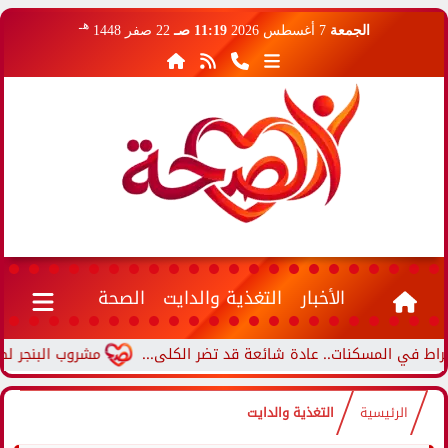
هـ
الجمعة
7 أغسطس 2026
11:19 صـ
22 صفر 1448
الأخبار
التغذية والدايت
الصحة
 المسكنات.. عادة شائعة قد تضر الكلى...
مشروب البنجر لصحة الق
الرئيسية
التغذية والدايت