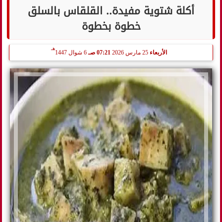
أكلة شتوية مفيدة.. القلقاس بالسلق
خطوة بخطوة
هـ
الأربعاء
25 مارس 2026
07:21 صـ
6 شوال 1447