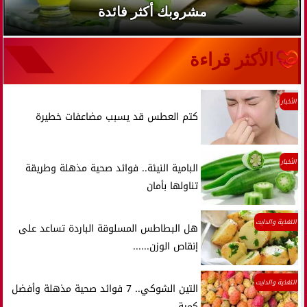
مشروبك أكثر فائدة
الأكثر قراءة
الأخبار
كتم العطس قد يسبب مضاعفات خطيرة
الأخبار
البامية النيئة.. فوائد صحية مذهلة وطريقة
تناولها بأمان
التغذية والدايت
هل البطاطس المسلوقة الباردة تساعد على
إنقاص الوزن......
التغذية والدايت
التين الشوكي.. 7 فوائد صحية مذهلة وأفضل
كمية...