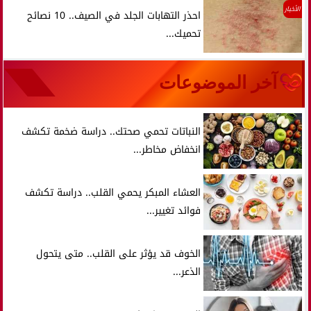
الأخبار
احذر التهابات الجلد في الصيف.. 10 نصائح
تحميك...
آخر الموضوعات
النباتات تحمي صحتك.. دراسة ضخمة تكشف
انخفاض مخاطر...
العشاء المبكر يحمي القلب.. دراسة تكشف
فوائد تغيير...
الخوف قد يؤثر على القلب.. متى يتحول
الذعر...