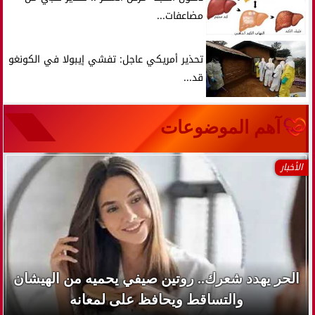
مضاعفات...
تحذير أمريكي عاجل: تفشي إيبولا في الكونغو
قد...
آهم الموضوعات
الأخبار
الحر يهدد شعرك.. روتين صيفي يحميه من الهيشان
والتساقط ويحافظ على لمعانه