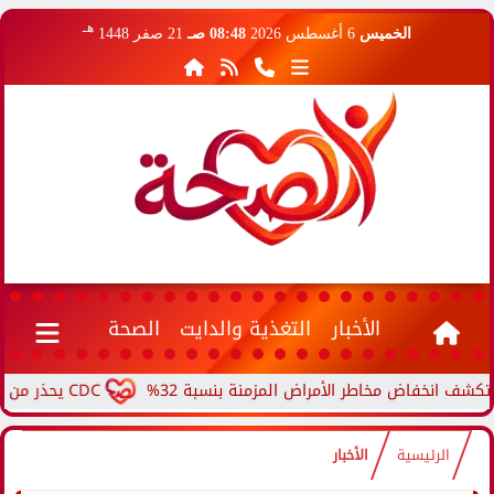
هـ
الخميس
6 أغسطس 2026
08:48 صـ
21 صفر 1448
الأخبار
التغذية والدايت
الصحة
خفاض مخاطر الأمراض المزمنة بنسبة 32%
CDC يحذر من ارتفاع حالات حمى الأرانب.. مرض نادر ينتقل من الحيوانات...
الرئيسية
الأخبار