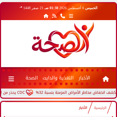
هـ
الخميس
6 أغسطس 2026
01:38 صـ
21 صفر 1448
الأخبار
التغذية والدايت
الصحة
فاض مخاطر الأمراض المزمنة بنسبة 32%
CDC يحذر من ارتفاع حالات حمى الأرانب.. مرض نادر ينتقل من الحيوانات...
الرئيسية
الأخبار