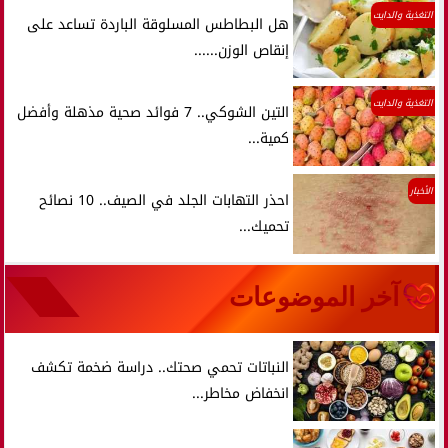
التغذية والدايت
هل البطاطس المسلوقة الباردة تساعد على
إنقاص الوزن......
التغذية والدايت
التين الشوكي.. 7 فوائد صحية مذهلة وأفضل
كمية...
الأخبار
احذر التهابات الجلد في الصيف.. 10 نصائح
تحميك...
آخر الموضوعات
النباتات تحمي صحتك.. دراسة ضخمة تكشف
انخفاض مخاطر...