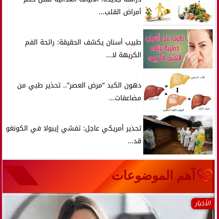
أمراض القلب...
طبيب أسنان يكشف الحقيقة: رائحة الفم
الكريهة لا...
دهون الكبد “مرض العصر”.. تحذير طبي من
مضاعفات...
تحذير أمريكي عاجل: تفشي إيبولا في الكونغو
قد...
آهم الموضوعات
الأخبار