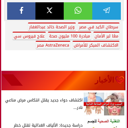
سرطان الكبد في مصر
وزير الصحة خالد عبدالغفار
معًا لبر الأمان
مبادرة 100 مليون صحة
علاج فيروس سي
الاكتشاف المبكر للأمراض
AstraZeneca مصر
الأخبار
اكتشاف دواء جديد يقلل انتكاس مرض مناعي
نادر...
دراسة جديدة: الألياف الغذائية تقلل خطر