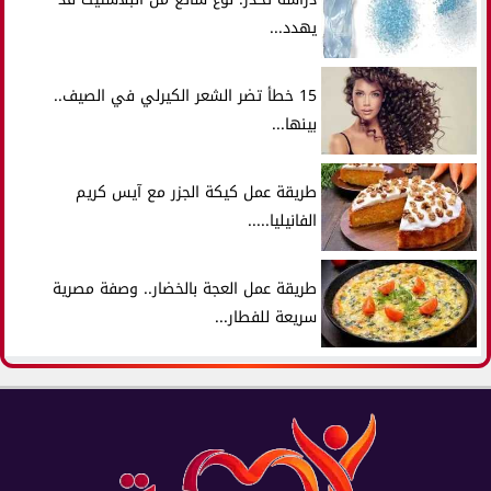
يهدد...
15 خطأ تضر الشعر الكيرلي في الصيف..
بينها...
طريقة عمل كيكة الجزر مع آيس كريم
الفانيليا.....
طريقة عمل العجة بالخضار.. وصفة مصرية
سريعة للفطار...