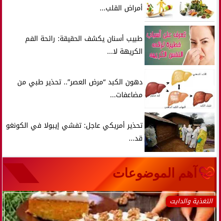
أمراض القلب...
طبيب أسنان يكشف الحقيقة: رائحة الفم
الكريهة لا...
دهون الكبد “مرض العصر”.. تحذير طبي من
مضاعفات...
تحذير أمريكي عاجل: تفشي إيبولا في الكونغو
قد...
آهم الموضوعات
التغذية والدايت