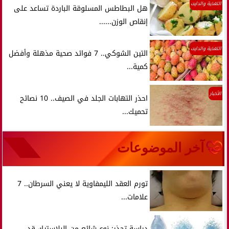
التغذية والدايت
هل البطاطس المسلوقة الباردة تساعد على
إنقاص الوزن......
التغذية والدايت
التين الشوكي.. 7 فوائد صحية مذهلة وأفضل
كمية...
الأخبار
احذر التهابات الجلد في الصيف.. 10 نصائح
تحميك...
آخر الموضوعات
تورم العقد الليمفاوية لا يعني السرطان.. 7
علامات...
دراسة تحذر: نوع شائع من البلاستيك قد