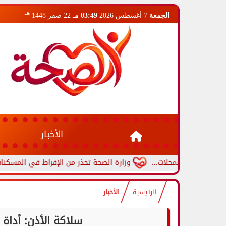
هـ
الجمعة
7 أغسطس 2026
03:49 مـ
22 صفر 1448
الأخبار
م المحلات...
وزارة الصحة تحذر من الإفراط في المسكنات.. عادة شا
الرئيسية
الأخبار
سلاكة الأذن: أدا