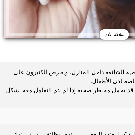
سلاكة الأذن
خصية الشائعة داخل المنازل، ويحرص الكثيرون على
اصة لدى الأطفال.
قد يحمل مخاطر صحية إذا لم يتم التعامل معه بشكل
حذر من الإفراط في
طريقة عمل الملبن بعين الجمل في البيت
شائعة قد تضر الكلى...
حلوى المولد النبوي بطعم المحلات...
رة كما يعتقد البعض، بل يؤدي وظائف مهمة، منها: