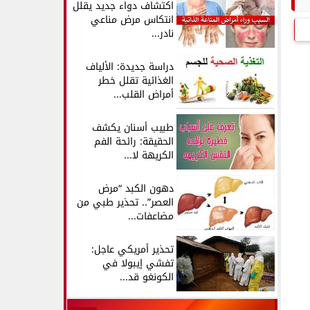
اكتشاف دواء جديد يقلل
انتكاس مرض مناعي
نادر...
دراسة جديدة: الألياف
الغذائية تقلل خطر
أمراض القلب...
طبيب أسنان يكشف
الحقيقة: رائحة الفم
الكريهة لا...
دهون الكبد “مرض
العصر”.. تحذير طبي من
مضاعفات...
تحذير أمريكي عاجل:
تفشي إيبولا في
الكونغو قد...