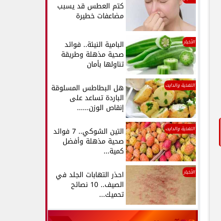
كتم العطس قد يسبب
مضاعفات خطيرة
الأخبار
البامية النيئة.. فوائد
صحية مذهلة وطريقة
تناولها بأمان
التغذية والدايت
هل البطاطس المسلوقة
الباردة تساعد على
إنقاص الوزن......
التغذية والدايت
التين الشوكي.. 7 فوائد
صحية مذهلة وأفضل
كمية...
الأخبار
احذر التهابات الجلد في
الصيف.. 10 نصائح
تحميك...