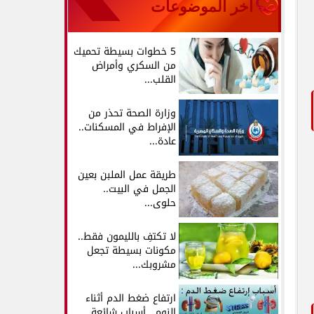
آخر الموضوعات
5 خطوات بسيطة تحميك
من السكري وأمراض
القلب...
وزارة الصحة تحذر من
الإفراط في المسكنات..
عادة...
طريقة عمل الملبن بعين
الجمل في البيت..
حلوى...
لا تكتفِ بالليمون فقط..
مكونات بسيطة تجعل
مشروبك...
ارتفاع ضغط الدم أثناء
النوم.. أسباب شائعة