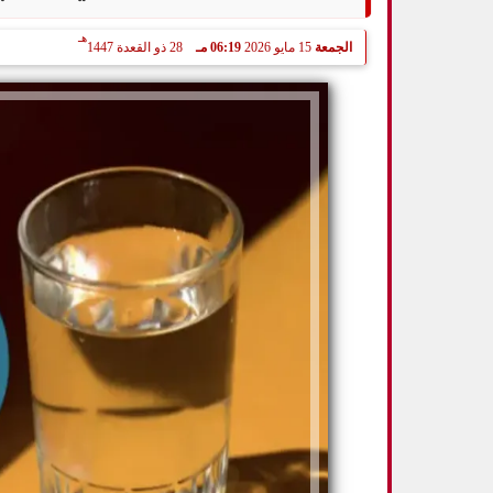
هـ
الجمعة
15 مايو 2026
06:19 مـ
28 ذو القعدة 1447