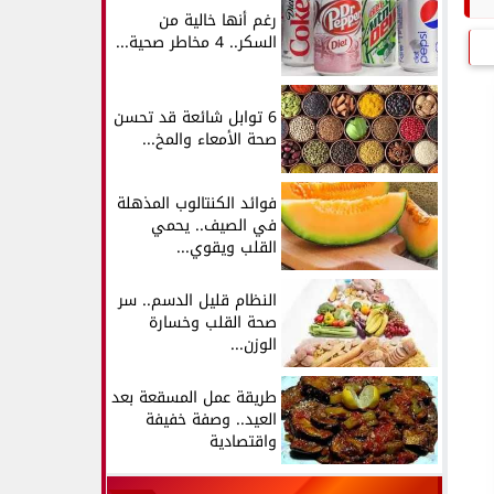
رغم أنها خالية من
السكر.. 4 مخاطر صحية...
6 توابل شائعة قد تحسن
صحة الأمعاء والمخ...
فوائد الكنتالوب المذهلة
في الصيف.. يحمي
القلب ويقوي...
النظام قليل الدسم.. سر
صحة القلب وخسارة
الوزن...
طريقة عمل المسقعة بعد
العيد.. وصفة خفيفة
واقتصادية