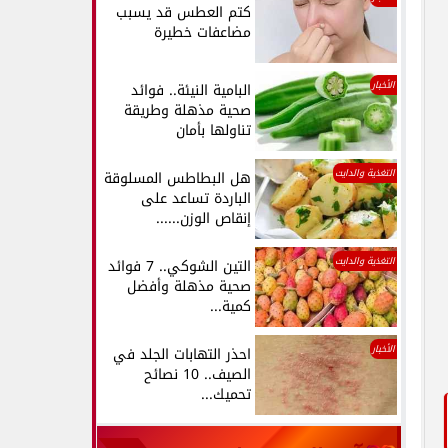
كتم العطس قد يسبب
مضاعفات خطيرة
الأخبار
البامية النيئة.. فوائد
صحية مذهلة وطريقة
تناولها بأمان
التغذية والدايت
هل البطاطس المسلوقة
الباردة تساعد على
إنقاص الوزن......
التغذية والدايت
التين الشوكي.. 7 فوائد
صحية مذهلة وأفضل
كمية...
الأخبار
احذر التهابات الجلد في
الصيف.. 10 نصائح
تحميك...