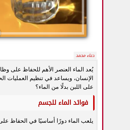
دعاء محمد
يُعد الماء العنصر الأهم للحفاظ على و
الإنسان، ويساعد في تنظيم العمليات الح
على اللبن بدلًا من الماء؟
5 خطوات بسيطة تحميك من السكري
وزارة الصحة ت
وأمراض القلب وارتفاع ضغط الدم
المسكنات.. عادة 
فوائد الماء للجسم
يلعب الماء دورًا أساسيًا في الحفاظ على