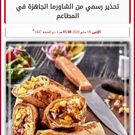
تحذير رسمي من الشاورما الجاهزة في
المطاعم
هـ
الإثنين
18 مايو 2026
05:08 مـ
1 ذو الحجة 1447