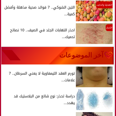
التغذية والدايت
التين الشوكي.. 7 فوائد صحية مذهلة وأفضل
كمية...
الأخبار
احذر التهابات الجلد في الصيف.. 10 نصائح
تحميك...
آخر الموضوعات
تورم العقد الليمفاوية لا يعني السرطان.. 7
علامات...
دراسة تحذر: نوع شائع من البلاستيك قد
يهدد...