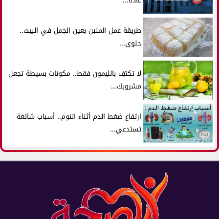
عادة...
طريقة عمل الملبن بعين الجمل في البيت..
حلوى...
لا تكتفِ بالليمون فقط.. مكونات بسيطة تجعل
مشروبك...
ارتفاع ضغط الدم أثناء النوم.. أسباب شائعة
تستدعي...