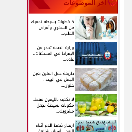
آخر الموضوعات
5 خطوات بسيطة تحميك
من السكري وأمراض
القلب...
وزارة الصحة تحذر من
الإفراط في المسكنات..
عادة...
طريقة عمل الملبن بعين
الجمل في البيت..
حلوى...
لا تكتفِ بالليمون فقط..
مكونات بسيطة تجعل
مشروبك...
ارتفاع ضغط الدم أثناء
النوم.. أسباب شائعة