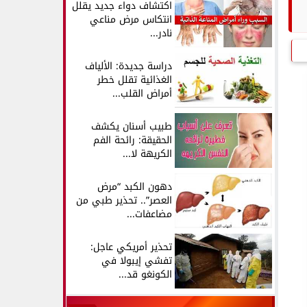
اكتشاف دواء جديد يقلل
انتكاس مرض مناعي
نادر...
دراسة جديدة: الألياف
الغذائية تقلل خطر
أمراض القلب...
طبيب أسنان يكشف
الحقيقة: رائحة الفم
الكريهة لا...
دهون الكبد “مرض
العصر”.. تحذير طبي من
مضاعفات...
تحذير أمريكي عاجل:
تفشي إيبولا في
الكونغو قد...