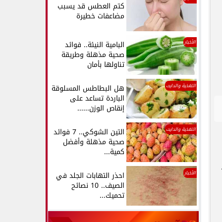
كتم العطس قد يسبب
مضاعفات خطيرة
الأخبار
البامية النيئة.. فوائد
صحية مذهلة وطريقة
تناولها بأمان
التغذية والدايت
هل البطاطس المسلوقة
الباردة تساعد على
إنقاص الوزن......
التغذية والدايت
التين الشوكي.. 7 فوائد
صحية مذهلة وأفضل
كمية...
الأخبار
احذر التهابات الجلد في
الصيف.. 10 نصائح
تحميك...