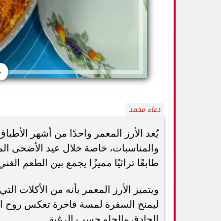
ط
دعاء محمد
يُعد الأرز المعمر واحدًا من أشهر الأطبا
والمناسبات، خاصة خلال عيد الأضحى ال
5 خطوات بسيطة تحميك من السكري
وزارة الصحة ت
وأمراض القلب وارتفاع ضغط الدم
المسكنات.. عادة 
طابعًا تراثيًا مميزًا يجمع بين الطعم الغ
ويتميز الأرز المعمر بأنه من الأكلات الت
ليمنح السفرة لمسة فاخرة تعكس روح ال
الحادق والحلو حسب الرغبة.