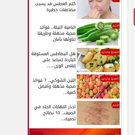
كتم العطس قد يسبب
مضاعفات خطيرة
الأخبار
البامية النيئة.. فوائد
صحية مذهلة وطريقة
تناولها بأمان
التغذية والدايت
هل البطاطس المسلوقة
الباردة تساعد على
إنقاص الوزن......
التغذية والدايت
التين الشوكي.. 7 فوائد
صحية مذهلة وأفضل
كمية...
الأخبار
احذر التهابات الجلد في
الصيف.. 10 نصائح
تحميك...