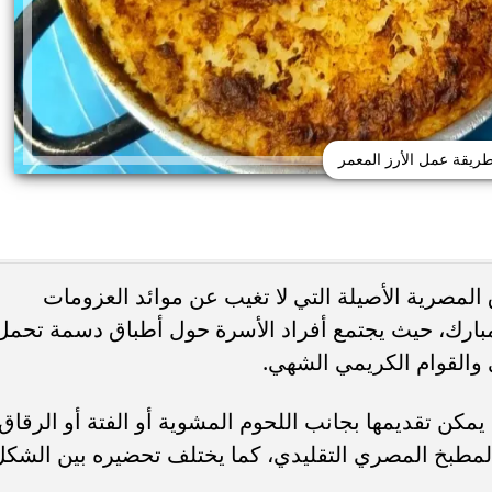
ريقة عمل الأرز المعمر
ق المصرية الأصيلة التي لا تغيب عن موائد العزومات
مبارك، حيث يجتمع أفراد الأسرة حول أطباق دسمة تحمل
حذر من الإفراط في
طريقة عمل الملبن بعين الجمل في البيت
شائعة قد تضر الكلى...
حلوى المولد النبوي بطعم المحلات...
ني والقوام الكريمي الشهي.
ي يمكن تقديمها بجانب اللحوم المشوية أو الفتة أو الرقاق،
مطبخ المصري التقليدي، كما يختلف تحضيره بين الشكل