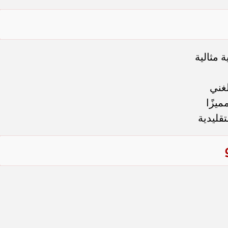
 مثالية
لغني
يزًا
قليدية