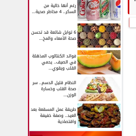
رغم أنها خالية من
السكر.. 4 مخاطر صحية...
6 توابل شائعة قد تحسن
صحة الأمعاء والمخ...
فوائد الكنتالوب المذهلة
في الصيف.. يحمي
القلب ويقوي...
النظام قليل الدسم.. سر
صحة القلب وخسارة
الوزن...
طريقة عمل المسقعة بعد
العيد.. وصفة خفيفة
واقتصادية