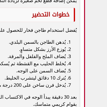
يمكن إضافة قطع لحم صغيرة لزيادة النكه
خطوات التحضير
يُفضل استخدام طاجن فخار للحصول على 
يُدهن الطاجن بالسمن البلدي.
يُوزع الأرز بشكل متساوٍ.
يُضاف الملح والفلفل والمرقة.
يُخلط الحليب مع القشطة ثم يُسكب
يُضاف السمن على الوجه.
يُترك 10 دقائق ليتشرب الخليط.
يُدخل فرن ساخن على 200 درجة مئوية.
بعد 30 دقيقة يبدأ الوجه في الاكتسا
بقوام كريمي متماسك.