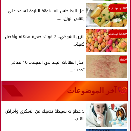
التغذية والدايت
هل البطاطس المسلوقة الباردة تساعد على
إنقاص الوزن......
التغذية والدايت
التين الشوكي.. 7 فوائد صحية مذهلة وأفضل
كمية...
الأخبار
احذر التهابات الجلد في الصيف.. 10 نصائح
تحميك...
آخر الموضوعات
5 خطوات بسيطة تحميك من السكري وأمراض
القلب...