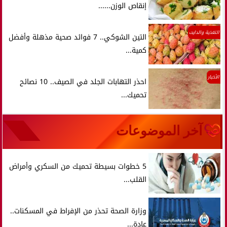
إنقاص الوزن......
التغذية والدايت
التين الشوكي.. 7 فوائد صحية مذهلة وأفضل
كمية...
الأخبار
احذر التهابات الجلد في الصيف.. 10 نصائح
تحميك...
آخر الموضوعات
5 خطوات بسيطة تحميك من السكري وأمراض
القلب...
وزارة الصحة تحذر من الإفراط في المسكنات..
عادة...