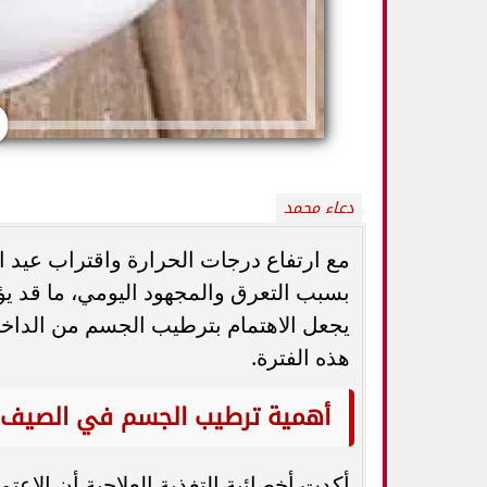
دعاء محمد
بسبب التعرق والمجهود اليومي، ما قد يؤ
يجعل الاهتمام بترطيب الجسم من الداخ
وزارة الصحة تحذر من الإفراط في
طريقة عمل الملبن 
المسكنات.. عادة شائعة قد تضر الكلى...
حلوى المولد الن
هذه الفترة.
أهمية ترطيب الجسم في الصيف
أكدت أخصائية التغذية العلاجية أن الاعت