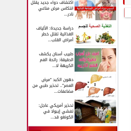
اكتشاف دواء جديد يقلل
انتكاس مرض مناعي
نادر...
دراسة جديدة: الألياف
الغذائية تقلل خطر
أمراض القلب...
طبيب أسنان يكشف
الحقيقة: رائحة الفم
الكريهة لا...
دهون الكبد “مرض
العصر”.. تحذير طبي من
مضاعفات...
تحذير أمريكي عاجل:
تفشي إيبولا في
الكونغو قد...