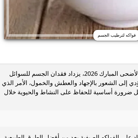
فواكه لترطيب الجسم
مع ارتفاع درجات الحرارة واقتراب عيد الأضحى المبارك 2026، يزداد فقدان الجسم للسوائل
دي إلى الشعور بالإجهاد والعطش والخمول، الأمر الذي
ل ضرورة أساسية للحفاظ على النشاط والحيوية خلال
بعين الجمل في البيت..
لا تكتفِ بالليمون فقط.. مكونات بسيطة 
بوي بطعم المحلات...
مشروبك أكثر فائدة
ماد على الفواكه الصيفية يعد من أفضل الطرق الطبيعية