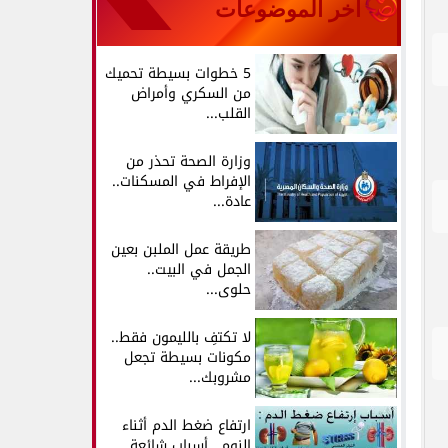
آخر الموضوعات
5 خطوات بسيطة تحميك
من السكري وأمراض
القلب...
وزارة الصحة تحذر من
الإفراط في المسكنات..
عادة...
طريقة عمل الملبن بعين
الجمل في البيت..
حلوى...
لا تكتفِ بالليمون فقط..
مكونات بسيطة تجعل
مشروبك...
ارتفاع ضغط الدم أثناء
النوم.. أسباب شائعة