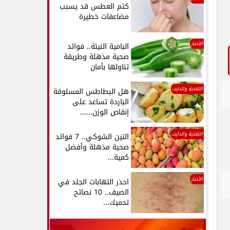
كتم العطس قد يسبب
مضاعفات خطيرة
الأخبار
البامية النيئة.. فوائد
صحية مذهلة وطريقة
تناولها بأمان
التغذية والدايت
هل البطاطس المسلوقة
الباردة تساعد على
إنقاص الوزن......
التغذية والدايت
التين الشوكي.. 7 فوائد
صحية مذهلة وأفضل
كمية...
الأخبار
احذر التهابات الجلد في
الصيف.. 10 نصائح
تحميك...