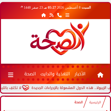
هـ
السبت
8 أغسطس 2026
05:27 مـ
23 صفر 1448
الأخبار
التغذية والدايت
الصحة
لا.. هذه الدول المشمولة بالإجراءات الجديدة
لا تكتفِ بالليمون فق
الرئيسية
الصحة