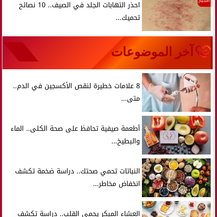
الأخبار
احذر التهابات الجلد في الصيف.. 10 نصائح
تحميك...
آخر الموضوعات
8 علامات خطيرة لنقص الأكسجين في الدم..
متى...
أطعمة صيفية تحافظ على صحة الكلى.. الماء
والبطيخ...
النباتات تحمي صحتك.. دراسة ضخمة تكشف
انخفاض مخاطر...
العشاء المبكر يحمي القلب.. دراسة تكشف