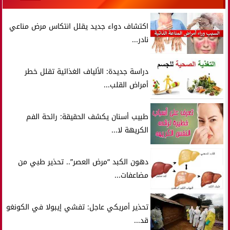
اكتشاف دواء جديد يقلل انتكاس مرض مناعي
نادر...
دراسة جديدة: الألياف الغذائية تقلل خطر
أمراض القلب...
طبيب أسنان يكشف الحقيقة: رائحة الفم
الكريهة لا...
دهون الكبد “مرض العصر”.. تحذير طبي من
مضاعفات...
تحذير أمريكي عاجل: تفشي إيبولا في الكونغو
قد...