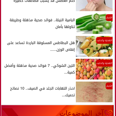
كتم العطس قد يسبب مضاعفات خطيرة
الأخبار
البامية النيئة.. فوائد صحية مذهلة وطريقة
تناولها بأمان
التغذية والدايت
هل البطاطس المسلوقة الباردة تساعد على
إنقاص الوزن......
التغذية والدايت
التين الشوكي.. 7 فوائد صحية مذهلة وأفضل
كمية...
الأخبار
احذر التهابات الجلد في الصيف.. 10 نصائح
تحميك...
آخر الموضوعات