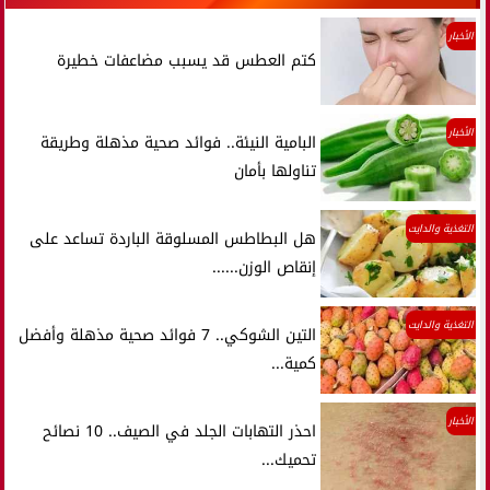
الأخبار
كتم العطس قد يسبب مضاعفات خطيرة
الأخبار
البامية النيئة.. فوائد صحية مذهلة وطريقة
تناولها بأمان
التغذية والدايت
هل البطاطس المسلوقة الباردة تساعد على
إنقاص الوزن......
التغذية والدايت
التين الشوكي.. 7 فوائد صحية مذهلة وأفضل
كمية...
الأخبار
احذر التهابات الجلد في الصيف.. 10 نصائح
تحميك...