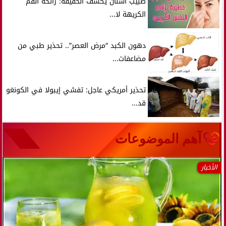
طبيب أسنان يكشف الحقيقة: رائحة الفم
الكريهة لا...
دهون الكبد “مرض العصر”.. تحذير طبي من
مضاعفات...
تحذير أمريكي عاجل: تفشي إيبولا في الكونغو
قد...
آهم الموضوعات
الأخبار