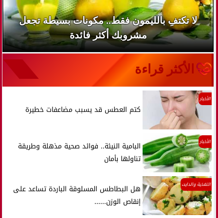
لا تكتفِ بالليمون فقط.. مكونات بسيطة تجعل
مشروبك أكثر فائدة
الأكثر قراءة
الأخبار
كتم العطس قد يسبب مضاعفات خطيرة
الأخبار
البامية النيئة.. فوائد صحية مذهلة وطريقة
تناولها بأمان
التغذية والدايت
هل البطاطس المسلوقة الباردة تساعد على
إنقاص الوزن......