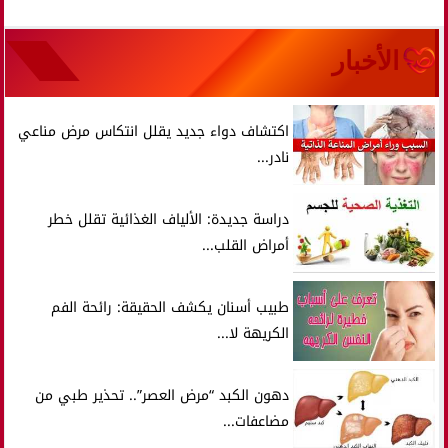
الأخبار
اكتشاف دواء جديد يقلل انتكاس مرض مناعي
نادر...
دراسة جديدة: الألياف الغذائية تقلل خطر
أمراض القلب...
طبيب أسنان يكشف الحقيقة: رائحة الفم
الكريهة لا...
دهون الكبد “مرض العصر”.. تحذير طبي من
مضاعفات...