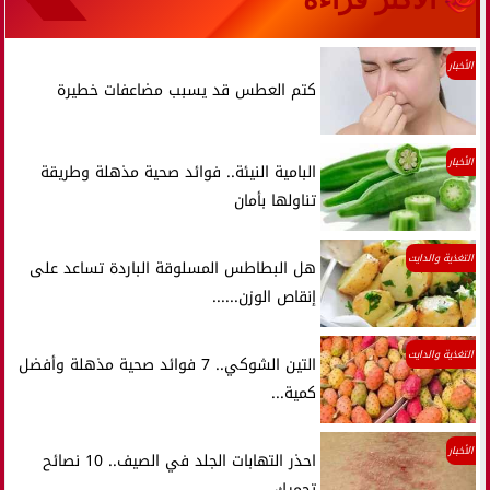
الأخبار
كتم العطس قد يسبب مضاعفات خطيرة
الأخبار
البامية النيئة.. فوائد صحية مذهلة وطريقة
تناولها بأمان
التغذية والدايت
هل البطاطس المسلوقة الباردة تساعد على
إنقاص الوزن......
التغذية والدايت
التين الشوكي.. 7 فوائد صحية مذهلة وأفضل
كمية...
الأخبار
احذر التهابات الجلد في الصيف.. 10 نصائح
تحميك...