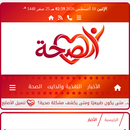
هـ
الإثنين
10 أغسطس 2026
02:59 مـ
25 صفر 1448
الأخبار
التغذية والدايت
الصحة
متى يكون طبيعيًا ومتى يكشف مشكلة صحية؟
تنميل الأصابع المس
الرئيسية
الأخبار