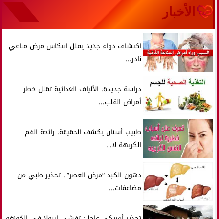
الأخبار
اكتشاف دواء جديد يقلل انتكاس مرض مناعي
نادر...
دراسة جديدة: الألياف الغذائية تقلل خطر
أمراض القلب...
طبيب أسنان يكشف الحقيقة: رائحة الفم
الكريهة لا...
دهون الكبد “مرض العصر”.. تحذير طبي من
مضاعفات...
تحذير أمريكي عاجل: تفشي إيبولا في الكونغو