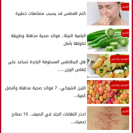
الأخبار
كتم العطس قد يسبب مضاعفات خطيرة
الأخبار
البامية النيئة.. فوائد صحية مذهلة وطريقة
تناولها بأمان
التغذية والدايت
هل البطاطس المسلوقة الباردة تساعد على
إنقاص الوزن......
التغذية والدايت
التين الشوكي.. 7 فوائد صحية مذهلة وأفضل
كمية...
الأخبار
احذر التهابات الجلد في الصيف.. 10 نصائح
تحميك...