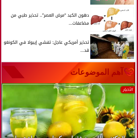
دهون الكبد “مرض العصر”.. تحذير طبي من
مضاعفات...
تحذير أمريكي عاجل: تفشي إيبولا في الكونغو
قد...
آهم الموضوعات
الأخبار