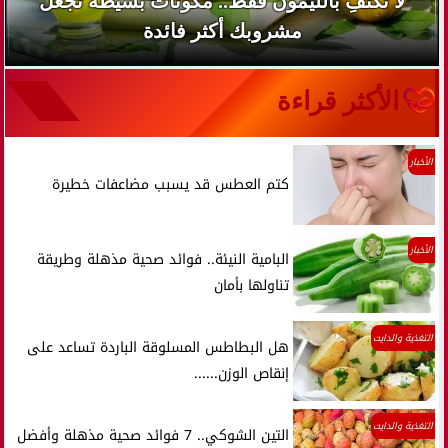
لا تكتفِ بالليمون فقط.. مكونات بسيطة تجعل
مشروبك أكثر فائدة
الأكثر قراءة
الأخبار
كتم العطس قد يسبب مضاعفات خطيرة
الأخبار
البامية النيئة.. فوائد صحية مذهلة وطريقة
تناولها بأمان
التغذية والدايت
هل البطاطس المسلوقة الباردة تساعد على
إنقاص الوزن......
التغذية والدايت
التين الشوكي.. 7 فوائد صحية مذهلة وأفضل