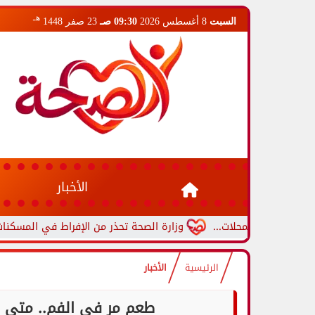
هـ
السبت
8 أغسطس 2026
09:30 صـ
23 صفر 1448
الأخبار
محلات...
وزارة الصحة تحذر من الإفراط في المسكنات.. عادة شائعة
الرئيسية
الأخبار
طعم مر في الفم.. متى 