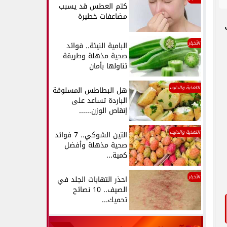
كتم العطس قد يسبب
مضاعفات خطيرة
الأخبار
البامية النيئة.. فوائد
صحية مذهلة وطريقة
تناولها بأمان
التغذية والدايت
هل البطاطس المسلوقة
الباردة تساعد على
إنقاص الوزن......
التغذية والدايت
التين الشوكي.. 7 فوائد
صحية مذهلة وأفضل
كمية...
الأخبار
احذر التهابات الجلد في
الصيف.. 10 نصائح
تحميك...