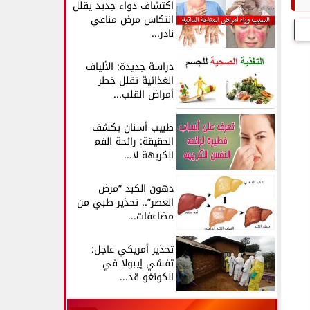
اكتشاف دواء جديد يقلل
انتكاس مرض مناعي
نادر...
دراسة جديدة: الألياف
الغذائية تقلل خطر
أمراض القلب...
طبيب أسنان يكشف
الحقيقة: رائحة الفم
الكريهة لا...
دهون الكبد “مرض
العصر”.. تحذير طبي من
مضاعفات...
تحذير أمريكي عاجل:
تفشي إيبولا في
الكونغو قد...