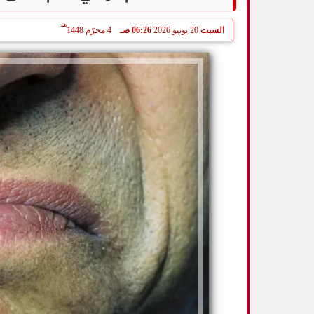
هـ
السبت
20 يونيو 2026
06:26 صـ
4 محرّم 1448