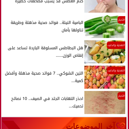
كتم العطس قد يسبب مضاعفات خطيرة
الأخبار
البامية النيئة.. فوائد صحية مذهلة وطريقة
تناولها بأمان
التغذية والدايت
هل البطاطس المسلوقة الباردة تساعد على
إنقاص الوزن......
التغذية والدايت
التين الشوكي.. 7 فوائد صحية مذهلة وأفضل
كمية...
الأخبار
احذر التهابات الجلد في الصيف.. 10 نصائح
تحميك...
آخر الموضوعات