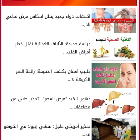
اكتشاف دواء جديد يقلل انتكاس مرض مناعي
نادر...
دراسة جديدة: الألياف الغذائية تقلل خطر
أمراض القلب...
طبيب أسنان يكشف الحقيقة: رائحة الفم
الكريهة لا...
دهون الكبد “مرض العصر”.. تحذير طبي من
مضاعفات...
تحذير أمريكي عاجل: تفشي إيبولا في الكونغو
قد...