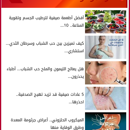
أفضل أطعمة صيفية لترطيب الجسم وتقوية
المناعة.. 10...
كيف تميزين بين حب الشباب وسرطان الثدي...
استشاري...
هل يعالج الليمون والملح حب الشباب... أطباء
يحذرون...
5 عادات صيفية قد تزيد تهيج الصدفية..
احذرها...
الميكروب الحلزوني.. أعراض جرثومة المعدة
وطرق الوقاية منها