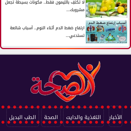
لا تكتفِ بالليمون فقط.. مكونات بسيطة تجعل
مشروبك...
ارتفاع ضغط الدم أثناء النوم.. أسباب شائعة
تستدعي...
الأخبار
التغذية والدايت
الصحة
الطب البديل